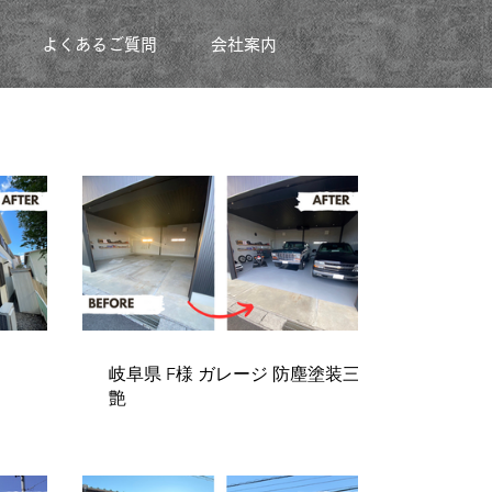
よくあるご質問
会社案内
岐阜県 F様 ガレージ 防塵塗装三分
艶