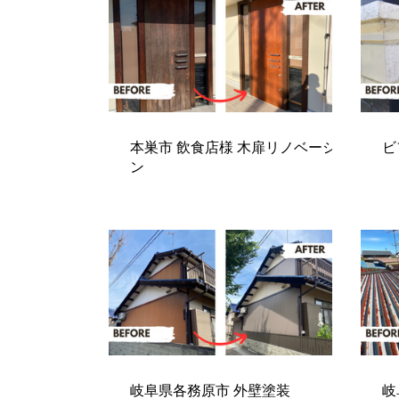
本巣市 飲食店様 木扉リノベーショ
ビ
ン
岐阜県各務原市 外壁塗装
岐