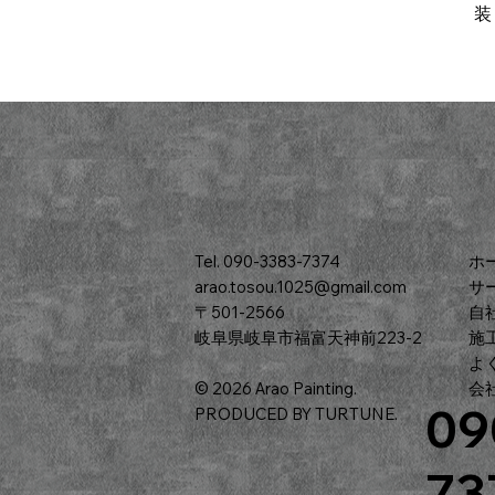
装
Tel. 090-3383-7374
ホ
arao.tosou.1025@gmail.com
サ
〒501-2566
​
岐阜県岐阜市福富天神前223-2
施
よ
© 2026 Arao Painting.
会
09
PRODUCED BY TURTUNE.
73