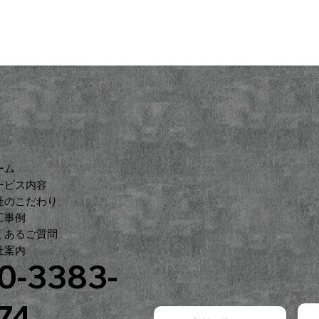
ーム
ービス内容
自社のこだわり
工事例
くあるご質問
社案内
0-3383-
74